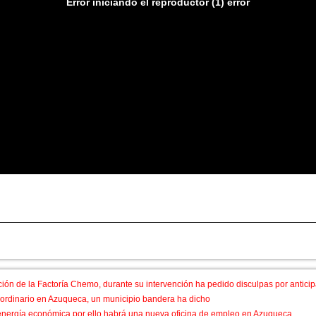
Error iniciando el reproductor (1) error
ina de empleo en Azuqueca
ión de la Factoría Chemo, durante su intervención ha pedido disculpas por anticip
aordinario en Azuqueca, un municipio bandera ha dicho
 energía económica por ello habrá una nueva oficina de empleo en Azuqueca