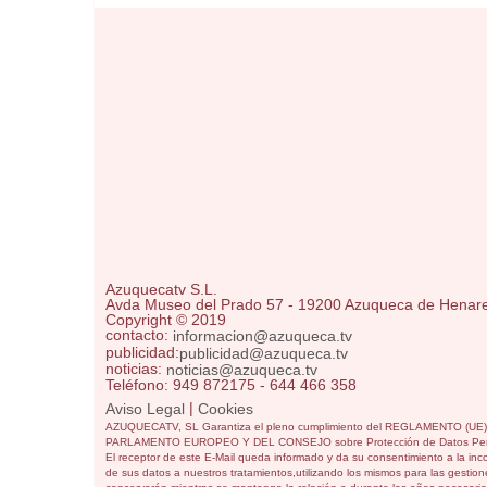
Azuquecatv S.L.
Avda Museo del Prado 57 - 19200 Azuqueca de Henar
Copyright © 2019
contacto:
informacion@azuqueca.tv
publicidad:
publicidad@azuqueca.tv
noticias:
noticias@azuqueca.tv
Teléfono: 949 872175 - 644 466 358
|
Aviso Legal
Cookies
AZUQUECATV, SL Garantiza el pleno cumplimiento del REGLAMENTO (UE
PARLAMENTO EUROPEO Y DEL CONSEJO sobre Protección de Datos Per
El receptor de este E-Mail queda informado y da su consentimiento a la inc
de sus datos a nuestros tratamientos,utilizando los mismos para las gestione