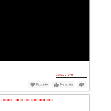
Gusta:
0
(
0
%)
Favorito
Me gusta
ar el acto, debido a los acontecimientos