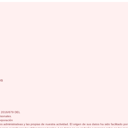
es
) 2016/679 DEL
sonales.
orporación
s administrativas y las propias de nuestra actividad. El origen de sus datos ha sido facilitado p