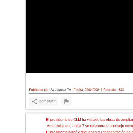
Page anuncia una nueva ofic
Publicado por:
Azuqueca Tv
Fecha:
29/04/2024
Reprods.:
533
Compartir
El presidente de CLM ha visitado las obras de ampliac
Anunciaba que el día 7 se celebrara un consejo extr
El presidente alabó Azuqueca y su concentración de