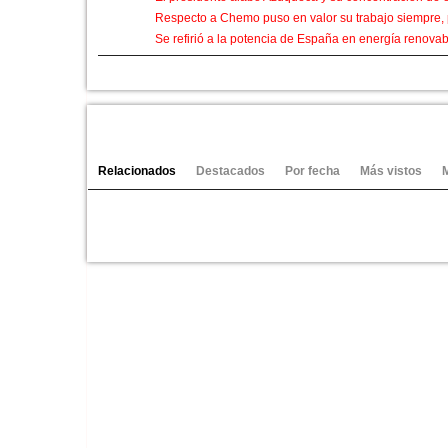
Respecto a Chemo puso en valor su trabajo siempre,
Se refirió a la potencia de España en energía renova
Por ulytimo Felicito de paso el ascenso del balonman
Categorías:
Ver vídeos
Video-Noticias
Canales:
Relacionados
Destacados
Por fecha
Más vistos
Azuqueca