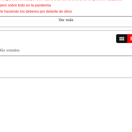
 pero sobre todo en la pandemia
ble haciendo los deberes por delante de otros
o Guadalajara y esperó que no fuera el único.
Ver más
Más votados