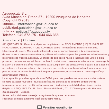
Azuquecatv S.L.
Avda Museo del Prado 57 - 19200 Azuqueca de Henares
Copyright © 2019
contacto:
informacion@azuqueca.tv
publicidad:
publicidad@azuqueca.tv
noticias:
noticias@azuqueca.tv
Teléfono: 949 872175 - 644 466 358
|
Aviso Legal
Cookies
AZUQUECATV, SL Garantiza el pleno cumplimiento del REGLAMENTO (UE) 2016/679 DEL
PARLAMENTO EUROPEO Y DEL CONSEJO sobre Protección de Datos Personales.
El receptor de este E-Mail queda informado y da su consentimiento a la incorporación
de sus datos a nuestros tratamientos,utilizando los mismos para las gestiones administrativas 
las propias de nuestra actividad. El origen de sus datos ha sido facilitado por usted o bien
proceden de fuentes accesibles al público. Los datos se conservarán mientras se mantenga la
relación o durante los años necesarios para cumplir con las obligaciones legales. Los datos no
se cederán a terceros salvo en los casos en que exista una obligación legal, o sea necesario
para el correcto desarrollo del servicio que le prestamos, o para nuestra correcta gestión y
administración interna.
La aceptación por el receptor de este E-Mail para que puedan ser tratados sus datos tiene
siempre carácter revocable. Nuestra política de privacidad le asegura el derecho de
transparencia, acceso, rectificación, supresión, limitación y portabilidad mediante escrito
dirigido a: AZUQUECA TV, SL: Avda. Museo del Prado, 57-19200 Azuqueca de Henares
(Guadalajara) – España.
Antes de imprimir este mensaje, asegúrese de que es necesario.
Preservar el medio ambiente está en nuestra mano.
Versión escritorio