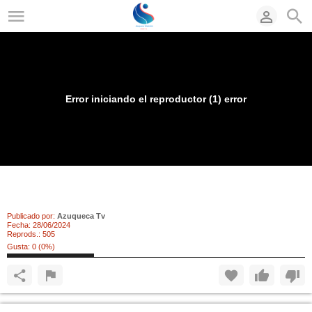
Error iniciando el reproductor (1) error
Azuqueca celebra el Día del Orgullo con una
pancarta y una estantería "Arco Iris"
Publicado por:
Azuqueca Tv
Fecha:
28/06/2024
Reprods.:
505
Gusta:
0
(
0
%)