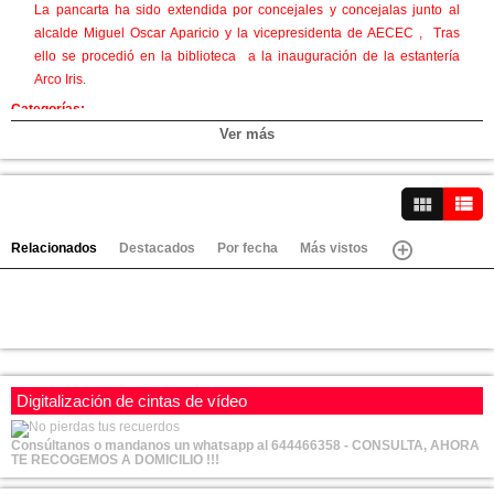
La pancarta ha sido extendida por concejales y concejalas junto al
alcalde Miguel Oscar Aparicio y la vicepresidenta de AECEC , Tras
ello se procedió en la biblioteca a la inauguración de la estantería
Arco Iris.
Categorías:
Video-Noticias
Ver más
Canales:
Azuqueca
Ver vídeos
Relacionados
Destacados
Por fecha
Más vistos
Digitalización de cintas de vídeo
Consúltanos o mandanos un whatsapp al 644466358 - CONSULTA, AHORA
TE RECOGEMOS A DOMICILIO !!!