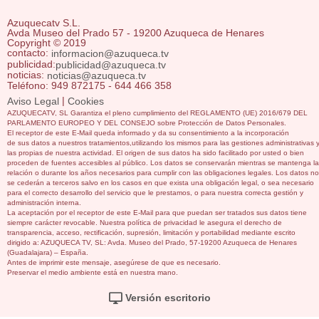
Azuquecatv S.L.
Avda Museo del Prado 57 - 19200 Azuqueca de Henares
Copyright © 2019
contacto:
informacion@azuqueca.tv
publicidad:
publicidad@azuqueca.tv
noticias:
noticias@azuqueca.tv
Teléfono: 949 872175 - 644 466 358
|
Aviso Legal
Cookies
AZUQUECATV, SL Garantiza el pleno cumplimiento del REGLAMENTO (UE) 2016/679 DEL
PARLAMENTO EUROPEO Y DEL CONSEJO sobre Protección de Datos Personales.
El receptor de este E-Mail queda informado y da su consentimiento a la incorporación
de sus datos a nuestros tratamientos,utilizando los mismos para las gestiones administrativas 
las propias de nuestra actividad. El origen de sus datos ha sido facilitado por usted o bien
proceden de fuentes accesibles al público. Los datos se conservarán mientras se mantenga la
relación o durante los años necesarios para cumplir con las obligaciones legales. Los datos no
se cederán a terceros salvo en los casos en que exista una obligación legal, o sea necesario
para el correcto desarrollo del servicio que le prestamos, o para nuestra correcta gestión y
administración interna.
La aceptación por el receptor de este E-Mail para que puedan ser tratados sus datos tiene
siempre carácter revocable. Nuestra política de privacidad le asegura el derecho de
transparencia, acceso, rectificación, supresión, limitación y portabilidad mediante escrito
dirigido a: AZUQUECA TV, SL: Avda. Museo del Prado, 57-19200 Azuqueca de Henares
(Guadalajara) – España.
Antes de imprimir este mensaje, asegúrese de que es necesario.
Preservar el medio ambiente está en nuestra mano.
Versión escritorio