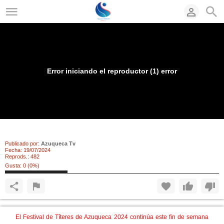
Error iniciando el reproductor (1) error
Este sábado más títeres en Azuqueca
Publicado por:
Azuqueca Tv
Fecha:
19/07/2024
Reprods.:
482
Gusta:
0
(
0
%)
El Festival de Títeres de Azuqueca 2024 continúa este fin de semana