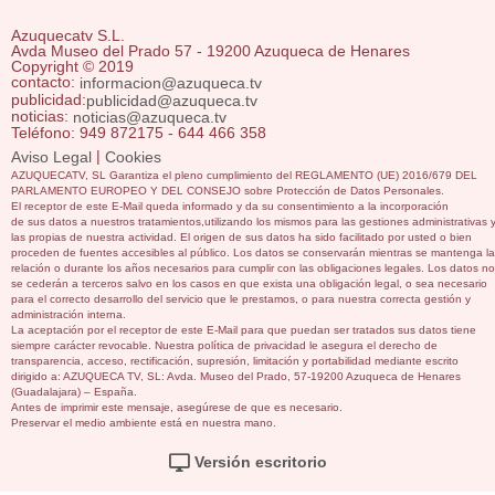
Azuquecatv S.L.
Avda Museo del Prado 57 - 19200 Azuqueca de Henares
Copyright © 2019
contacto:
informacion@azuqueca.tv
publicidad:
publicidad@azuqueca.tv
noticias:
noticias@azuqueca.tv
Teléfono: 949 872175 - 644 466 358
|
Aviso Legal
Cookies
AZUQUECATV, SL Garantiza el pleno cumplimiento del REGLAMENTO (UE) 2016/679 DEL
PARLAMENTO EUROPEO Y DEL CONSEJO sobre Protección de Datos Personales.
El receptor de este E-Mail queda informado y da su consentimiento a la incorporación
de sus datos a nuestros tratamientos,utilizando los mismos para las gestiones administrativas 
las propias de nuestra actividad. El origen de sus datos ha sido facilitado por usted o bien
proceden de fuentes accesibles al público. Los datos se conservarán mientras se mantenga la
relación o durante los años necesarios para cumplir con las obligaciones legales. Los datos no
se cederán a terceros salvo en los casos en que exista una obligación legal, o sea necesario
para el correcto desarrollo del servicio que le prestamos, o para nuestra correcta gestión y
administración interna.
La aceptación por el receptor de este E-Mail para que puedan ser tratados sus datos tiene
siempre carácter revocable. Nuestra política de privacidad le asegura el derecho de
transparencia, acceso, rectificación, supresión, limitación y portabilidad mediante escrito
dirigido a: AZUQUECA TV, SL: Avda. Museo del Prado, 57-19200 Azuqueca de Henares
(Guadalajara) – España.
Antes de imprimir este mensaje, asegúrese de que es necesario.
Preservar el medio ambiente está en nuestra mano.
Versión escritorio