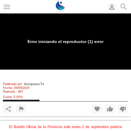
Error iniciando el reproductor (1) error
Nuevas plazas de policía local en Cabanillas
Publicado por:
Azuqueca Tv
Fecha:
04/09/2024
Reprods.:
487
Gusta:
0
(
0
%)
El Boletín Oficial de la Provincia este lunes 2 de septiembre publica