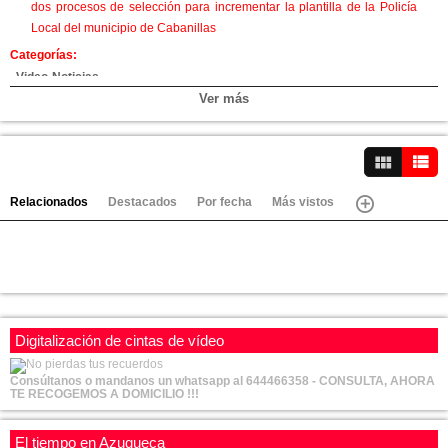
dos procesos de selección para incrementar la plantilla de la Policía
Local del municipio de Cabanillas
Categorías:
Video-Noticias
Ver más
Canales:
Villanueva de la Torre
Alovera
Ver vídeos
Marchamalo
Cabanillas
Relacionados
Destacados
Por fecha
Más vistos
Azuqueca
Digitalización de cintas de vídeo
Consúltanos o mandanos un whatsapp al 644466358 - CONSULTA, AHORA
TE RECOGEMOS A DOMICILIO !!!
El tiempo en Azuqueca