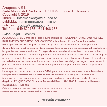
Azuquecatv S.L.
Avda Museo del Prado 57 - 19200 Azuqueca de Henares
Copyright © 2019
contacto:
informacion@azuqueca.tv
publicidad:
publicidad@azuqueca.tv
noticias:
noticias@azuqueca.tv
Teléfono: 949 872175 - 644 466 358
|
Aviso Legal
Cookies
AZUQUECATV, SL Garantiza el pleno cumplimiento del REGLAMENTO (UE) 2016/679 DEL
PARLAMENTO EUROPEO Y DEL CONSEJO sobre Protección de Datos Personales.
El receptor de este E-Mail queda informado y da su consentimiento a la incorporación
de sus datos a nuestros tratamientos,utilizando los mismos para las gestiones administrativas 
las propias de nuestra actividad. El origen de sus datos ha sido facilitado por usted o bien
proceden de fuentes accesibles al público. Los datos se conservarán mientras se mantenga la
relación o durante los años necesarios para cumplir con las obligaciones legales. Los datos no
se cederán a terceros salvo en los casos en que exista una obligación legal, o sea necesario
para el correcto desarrollo del servicio que le prestamos, o para nuestra correcta gestión y
administración interna.
La aceptación por el receptor de este E-Mail para que puedan ser tratados sus datos tiene
siempre carácter revocable. Nuestra política de privacidad le asegura el derecho de
transparencia, acceso, rectificación, supresión, limitación y portabilidad mediante escrito
dirigido a: AZUQUECA TV, SL: Avda. Museo del Prado, 57-19200 Azuqueca de Henares
(Guadalajara) – España.
Antes de imprimir este mensaje, asegúrese de que es necesario.
Preservar el medio ambiente está en nuestra mano.
Versión escritorio