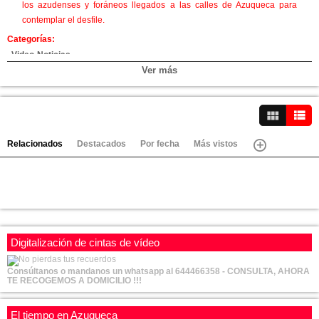
los azudenses y foráneos llegados a las calles de Azuqueca para
contemplar el desfile.
Categorías:
Video-Noticias
Ver más
Canales:
Fiestas 2024
Villanueva de la Torre
Ver vídeos
Alovera
Marchamalo
Relacionados
Destacados
Por fecha
Más vistos
Cabanillas
Azuqueca
Digitalización de cintas de vídeo
Consúltanos o mandanos un whatsapp al 644466358 - CONSULTA, AHORA
TE RECOGEMOS A DOMICILIO !!!
El tiempo en Azuqueca