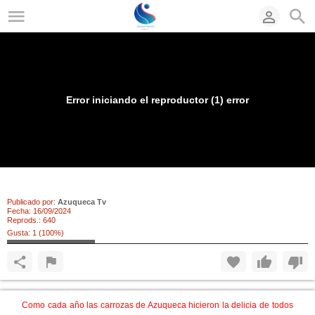
Error iniciando el reproductor (1) error
Carrozas Azuqueca 2024 (1ª parte)
Publicado por:
Azuqueca Tv
Fecha:
16/09/2024
Reprods.:
640
Gusta:
1
(
100
%)
Como cada año las carrozas de Azuqueca hicieron la delicia de todos