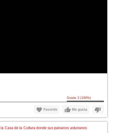
ra de Azuqueca con su
Gusta:
2
(
100
%)
Favorito
Me gusta
 la Casa de la Cultura donde sus paisanos asturianos