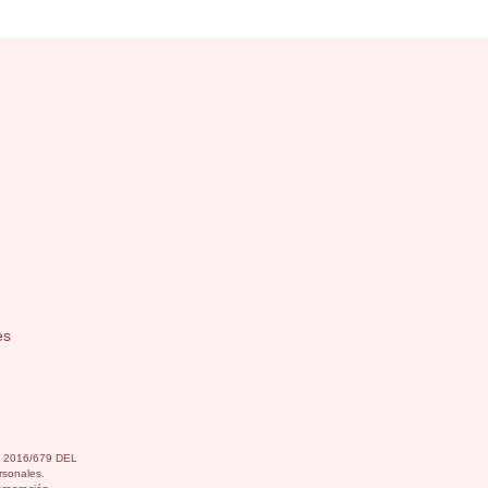
es
) 2016/679 DEL
sonales.