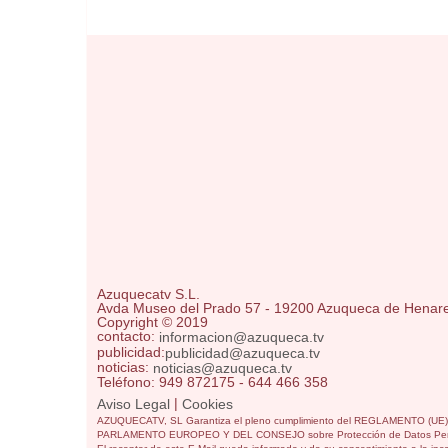
Azuquecatv S.L.
Avda Museo del Prado 57 - 19200 Azuqueca de Henar
Copyright © 2019
contacto:
informacion@azuqueca.tv
publicidad:
publicidad@azuqueca.tv
noticias:
noticias@azuqueca.tv
Teléfono: 949 872175 - 644 466 358
|
Aviso Legal
Cookies
AZUQUECATV, SL Garantiza el pleno cumplimiento del REGLAMENTO (UE
PARLAMENTO EUROPEO Y DEL CONSEJO sobre Protección de Datos Per