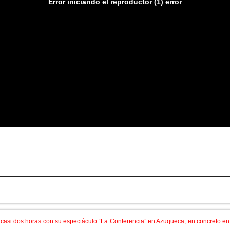
Error iniciando el reproductor (1) error
ron' al patio de butacas de la Casa de Cultu
casi dos horas con su espectáculo “La Conferencia” en Azuqueca, en concreto en