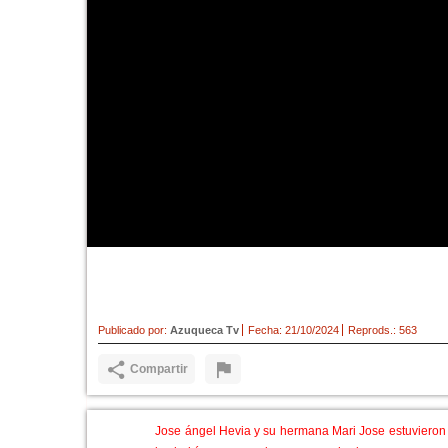
Los Hermanos Hevia 'encandila
espectáculo 'La conferencia'
Publicado por:
Azuqueca Tv
Fecha:
21/10/2024
Reprods.:
563
Compartir
Jose ángel Hevia y su hermana Mari Jose estuvieron 