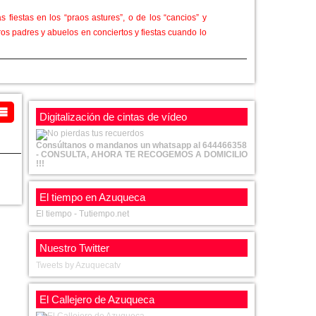
s fiestas en los “praos astures”, o de los “cancios” y
 padres y abuelos en conciertos y fiestas cuando lo
on muchas anécdotas a las que incluso ponía la voz de
onrisa preparada.
María José. Un dúo perfectamente sincronizado, no en
Digitalización de cintas de vídeo
 de los Ribadavia”.
Hevia, que aseguraban que Asturias siempre está donde
Consúltanos o mandanos un whatsapp al 644466358
- CONSULTA, AHORA TE RECOGEMOS A DOMICILIO
!!!
Casa, al igual que en otros años a Melendi, Mirenchu
inos” y un poco de “cabrales” con socios y amigos
El tiempo en Azuqueca
El tiempo - Tutiempo.net
Nuestro Twitter
Tweets by Azuquecatv
El Callejero de Azuqueca