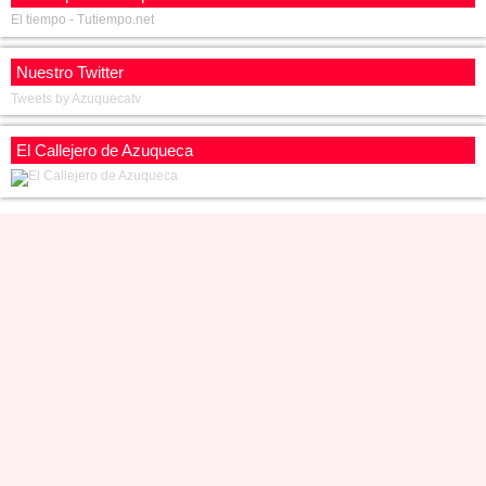
Alovera
El tiempo - Tutiempo.net
Marchamalo
Cabanillas
Nuestro Twitter
Azuqueca
Tweets by Azuquecatv
El Callejero de Azuqueca