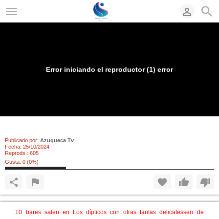
Error iniciando el reproductor (1) error
Llega la nueva edición de la tapa de la croqueta
Publicado por:
Azuqueca Tv
Fecha:
25/10/2024
Reprods.:
605
Gusta:
0
(
0
%)
10 bares salen en Los dípticos con otras tantas delicatessen de