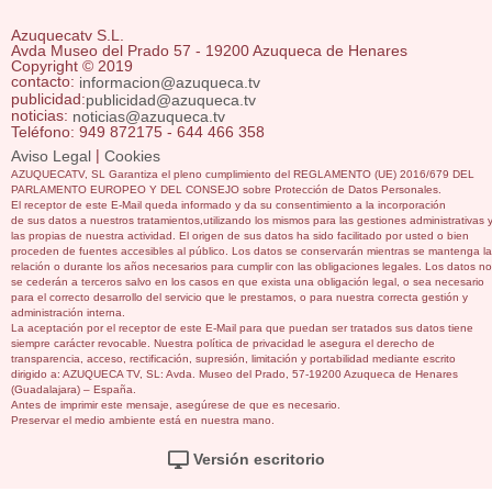
Azuquecatv S.L.
Avda Museo del Prado 57 - 19200 Azuqueca de Henares
Copyright © 2019
contacto:
informacion@azuqueca.tv
publicidad:
publicidad@azuqueca.tv
noticias:
noticias@azuqueca.tv
Teléfono: 949 872175 - 644 466 358
|
Aviso Legal
Cookies
AZUQUECATV, SL Garantiza el pleno cumplimiento del REGLAMENTO (UE) 2016/679 DEL
PARLAMENTO EUROPEO Y DEL CONSEJO sobre Protección de Datos Personales.
El receptor de este E-Mail queda informado y da su consentimiento a la incorporación
de sus datos a nuestros tratamientos,utilizando los mismos para las gestiones administrativas 
las propias de nuestra actividad. El origen de sus datos ha sido facilitado por usted o bien
proceden de fuentes accesibles al público. Los datos se conservarán mientras se mantenga la
relación o durante los años necesarios para cumplir con las obligaciones legales. Los datos no
se cederán a terceros salvo en los casos en que exista una obligación legal, o sea necesario
para el correcto desarrollo del servicio que le prestamos, o para nuestra correcta gestión y
administración interna.
La aceptación por el receptor de este E-Mail para que puedan ser tratados sus datos tiene
siempre carácter revocable. Nuestra política de privacidad le asegura el derecho de
transparencia, acceso, rectificación, supresión, limitación y portabilidad mediante escrito
dirigido a: AZUQUECA TV, SL: Avda. Museo del Prado, 57-19200 Azuqueca de Henares
(Guadalajara) – España.
Antes de imprimir este mensaje, asegúrese de que es necesario.
Preservar el medio ambiente está en nuestra mano.
Versión escritorio