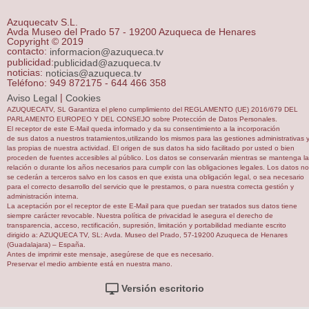
Azuquecatv S.L.
Avda Museo del Prado 57 - 19200 Azuqueca de Henares
Copyright © 2019
contacto:
informacion@azuqueca.tv
publicidad:
publicidad@azuqueca.tv
noticias:
noticias@azuqueca.tv
Teléfono: 949 872175 - 644 466 358
|
Aviso Legal
Cookies
AZUQUECATV, SL Garantiza el pleno cumplimiento del REGLAMENTO (UE) 2016/679 DEL
PARLAMENTO EUROPEO Y DEL CONSEJO sobre Protección de Datos Personales.
El receptor de este E-Mail queda informado y da su consentimiento a la incorporación
de sus datos a nuestros tratamientos,utilizando los mismos para las gestiones administrativas 
las propias de nuestra actividad. El origen de sus datos ha sido facilitado por usted o bien
proceden de fuentes accesibles al público. Los datos se conservarán mientras se mantenga la
relación o durante los años necesarios para cumplir con las obligaciones legales. Los datos no
se cederán a terceros salvo en los casos en que exista una obligación legal, o sea necesario
para el correcto desarrollo del servicio que le prestamos, o para nuestra correcta gestión y
administración interna.
La aceptación por el receptor de este E-Mail para que puedan ser tratados sus datos tiene
siempre carácter revocable. Nuestra política de privacidad le asegura el derecho de
transparencia, acceso, rectificación, supresión, limitación y portabilidad mediante escrito
dirigido a: AZUQUECA TV, SL: Avda. Museo del Prado, 57-19200 Azuqueca de Henares
(Guadalajara) – España.
Antes de imprimir este mensaje, asegúrese de que es necesario.
Preservar el medio ambiente está en nuestra mano.
Versión escritorio