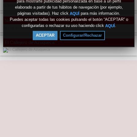
para mostrarte publicidad personalizada en base a un perfil
Azuqueca
El tiempo - Tutiempo.net
elaborado a partir de tus hábitos de navegación (por ejemplo,
páginas visitadas). Haz click
para más información.
AQUÍ
Puedes aceptar todas las cookies pulsando el botón “ACEPTAR” o
Nuestro Twitter
configurarlas o rechazar su uso haciendo click
.
AQUÍ
Tweets by Azuquecatv
ACEPTAR
Configurar/Rechazar
El Callejero de Azuqueca