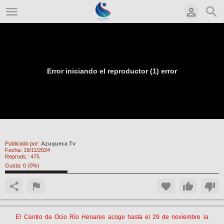
Error iniciando el reproductor (1) error
Exposición Fotografías Carrozas 2024
Publicado por:
Azuqueca Tv
Fecha:
19/11/2024
Reprods.:
475
Gusta:
0
(
0
%)
El Centro de Ocio Río Henares acoge hasta el 29 de noviembre la