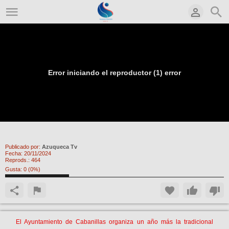
Error iniciando el reproductor (1) error
Feria del Comercio de Cabanillas 2024
Publicado por:
Azuqueca Tv
Fecha:
20/11/2024
Reprods.:
464
Gusta:
0
(
0
%)
El Ayuntamiento de Cabanillas organiza un año más la tradicional