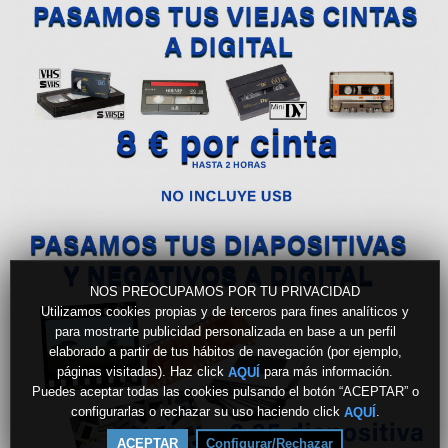
que participaron en ediciones anteriores; asignación del resto de
vacantes por orden de inscripción, y elaboración de una lista de
espera para cubrir posibles bajas.
Para más información, los comercios pueden dirigirse a las concejales
del área de Comercio en los mails que ven en pantalla
rmgarcia@aytocabanillas.org o msoria@aytocabanillas.org.
Categorías:
Video-Noticias
Canales:
Cabanillas
NOS PREOCUPAMOS POR TU PRIVACIDAD
Utilizamos cookies propias y de terceros para fines analíticos y
para mostrarte publicidad personalizada en base a un perfil
elaborado a partir de tus hábitos de navegación (por ejemplo,
páginas visitadas). Haz click
para más información.
AQUÍ
Puedes aceptar todas las cookies pulsando el botón “ACEPTAR” o
configurarlas o rechazar su uso haciendo click
.
AQUÍ
ACEPTAR
Configurar/Rechazar