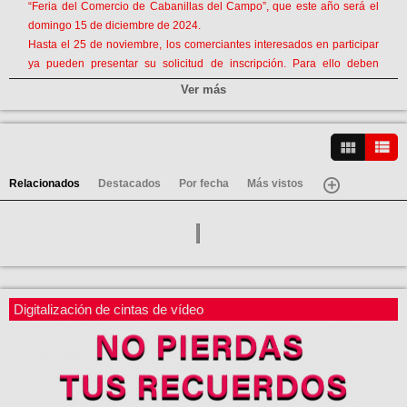
“Feria del Comercio de Cabanillas del Campo”, que este año será el
domingo 15 de diciembre de 2024.
Hasta el 25 de noviembre, los comerciantes interesados en participar
ya pueden presentar su solicitud de inscripción. Para ello deben
rellenar la hoja de solicitud que encontrarán en el QR de esta
Ver más
información, y presentarla presencialmente en el Registro del
Ayuntamiento o bien a través del Registro Electrónico de la Sede
Electrónica Municipal. La inscripción es gratuita.
Ver vídeos
Como es habitual, el Ayuntamiento facilitará a las empresas
expositoras un stand con carpa plegable, una mesa y un banco;
Relacionados
Destacados
Por fecha
Más vistos
además de aportar el resto de servicios entorno a la Feria
Las empresas, por su parte, deberán montar y decorar su stand de
acuerdo a los protocolos que se estipulan en las Bases de
Participación
Para la celebración de la Feria será necesaria la inscripción mínima
Digitalización de cintas de vídeo
de 15 empresas, siendo el máximo de stands permitido por capacidad
de aforo del polideportivo de 25. Si el número de solicitudes fuera
mayor que el número de stands permitidos por aforo, la organización
establece una serie de criterios de selección: Prioridad a las empresas
que participaron en la última edición de la Feria y posteriormente las