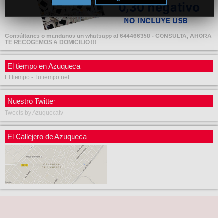
Consúltanos o mandanos un whatsapp al 644466358 - CONSULTA, AHORA
TE RECOGEMOS A DOMICILIO !!!
El tiempo en Azuqueca
El tiempo - Tutiempo.net
Nuestro Twitter
Tweets by Azuquecatv
El Callejero de Azuqueca