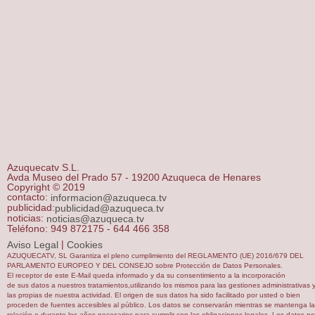
Azuquecatv S.L.
Avda Museo del Prado 57 - 19200 Azuqueca de Henares
Copyright © 2019
contacto:
informacion@azuqueca.tv
publicidad:
publicidad@azuqueca.tv
noticias:
noticias@azuqueca.tv
Teléfono: 949 872175 - 644 466 358
|
Aviso Legal
Cookies
AZUQUECATV, SL Garantiza el pleno cumplimiento del REGLAMENTO (UE) 2016/679 DEL
PARLAMENTO EUROPEO Y DEL CONSEJO sobre Protección de Datos Personales.
El receptor de este E-Mail queda informado y da su consentimiento a la incorporación
de sus datos a nuestros tratamientos,utilizando los mismos para las gestiones administrativas 
las propias de nuestra actividad. El origen de sus datos ha sido facilitado por usted o bien
proceden de fuentes accesibles al público. Los datos se conservarán mientras se mantenga la
relación o durante los años necesarios para cumplir con las obligaciones legales. Los datos no