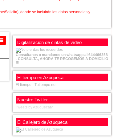
ne/Solicita), donde se incluirán los datos personales y
nía o través de la sede electrónica del Ayuntamiento
ue podrá ocupar unas dimensiones máximas de 2 por 2
ue necesiten licencia para venderse, que supongan un
Digitalización de cintas de vídeo
Consúltanos o mandanos un whatsapp al 644466358
- CONSULTA, AHORA TE RECOGEMOS A DOMICILIO
!!!
El tiempo en Azuqueca
El tiempo - Tutiempo.net
Nuestro Twitter
Tweets by Azuquecatv
El Callejero de Azuqueca