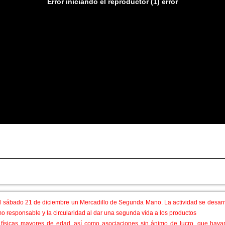
Error iniciando el reproductor (1) error
nda mano
sábado 21 de diciembre un Mercadillo de Segunda Mano. La actividad se desarrol
responsable y la circularidad al dar una segunda vida a los productos
s físicas mayores de edad, así como asociaciones sin ánimo de lucro, que haya