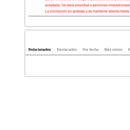
aceptada. Se dará prioridad a personas empadronada
La inscripción es gratuita y se mantiene abierta hasta
la descripción de los objetos del puesto. Esta instan
El Ayuntamiento proporcionará a cada participante 
metros. Se permite la venta, trueque y exposición de
No se admiten productos nuevos, restos de tiendas n
Ver vídeos
riesgo de peligro, cuya propiedad legal no sea del par
Los productos deberán tener un precio marcado, pero 
Relacionados
Destacados
Por fecha
Más vistos
Categorías:
Video-Noticias
Canales:
Azuqueca