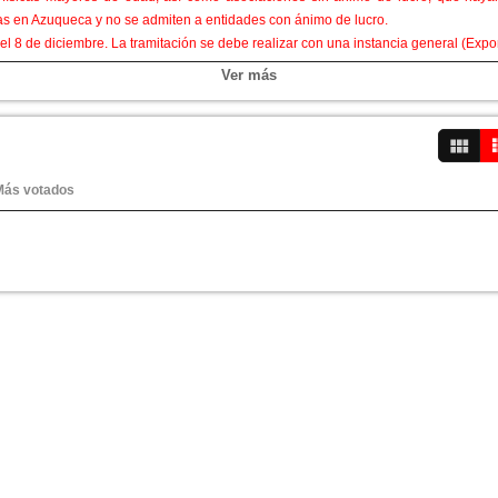
s en Azuqueca y no se admiten a entidades con ánimo de lucro.
 el 8 de diciembre. La tramitación se debe realizar con una instancia general (Expo
cia se puede registrar de manera presencial en el Servicio de Atención a la Ciudada
Ver más
una mesa y dos sillas para que las traslade y monte en el puesto asignado, q
 artículos de segunda mano, es decir, “usados al menos una vez y en buen estado
i stocks de comercios, ni tampoco alimentos, animales ni productos u objetos q
ticipante o no tenga autorización o que tengan su origen en la piratería.
se admite el regateo y el trueque.
Más votados