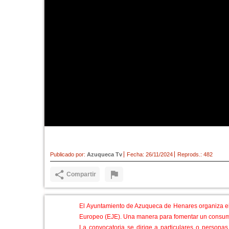
Vuelve el mercadillo de segu
Publicado por:
Azuqueca Tv
Fecha:
26/11/2024
Reprods.:
482
Compartir
El Ayuntamiento de Azuqueca de Henares organiza el 
Europeo (EJE). Una manera para fomentar un consumo 
La convocatoria se dirige a particulares o persona