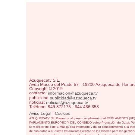
Azuquecatv S.L.
Avda Museo del Prado 57 - 19200 Azuqueca de Henar
Copyright © 2019
contacto:
informacion@azuqueca.tv
publicidad:
publicidad@azuqueca.tv
noticias:
noticias@azuqueca.tv
Teléfono: 949 872175 - 644 466 358
|
Aviso Legal
Cookies
AZUQUECATV, SL Garantiza el pleno cumplimiento del REGLAMENTO (UE
PARLAMENTO EUROPEO Y DEL CONSEJO sobre Protección de Datos Per
El receptor de este E-Mail queda informado y da su consentimiento a la inc
de sus datos a nuestros tratamientos,utilizando los mismos para las gestione