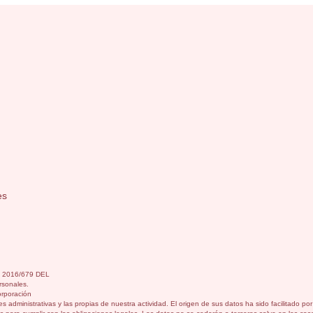
es
) 2016/679 DEL
sonales.
orporación
s administrativas y las propias de nuestra actividad. El origen de sus datos ha sido facilitado p