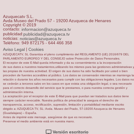
Azuquecatv S.L.
Avda Museo del Prado 57 - 19200 Azuqueca de Henares
Copyright © 2019
contacto:
informacion@azuqueca.tv
publicidad:
publicidad@azuqueca.tv
noticias:
noticias@azuqueca.tv
Teléfono: 949 872175 - 644 466 358
|
Aviso Legal
Cookies
AZUQUECATV, SL Garantiza el pleno cumplimiento del REGLAMENTO (UE) 2016/679 DEL
PARLAMENTO EUROPEO Y DEL CONSEJO sobre Protección de Datos Personales.
El receptor de este E-Mail queda informado y da su consentimiento a la incorporación
de sus datos a nuestros tratamientos,utilizando los mismos para las gestiones administrativas 
las propias de nuestra actividad. El origen de sus datos ha sido facilitado por usted o bien
proceden de fuentes accesibles al público. Los datos se conservarán mientras se mantenga la
relación o durante los años necesarios para cumplir con las obligaciones legales. Los datos no
se cederán a terceros salvo en los casos en que exista una obligación legal, o sea necesario
para el correcto desarrollo del servicio que le prestamos, o para nuestra correcta gestión y
administración interna.
La aceptación por el receptor de este E-Mail para que puedan ser tratados sus datos tiene
siempre carácter revocable. Nuestra política de privacidad le asegura el derecho de
transparencia, acceso, rectificación, supresión, limitación y portabilidad mediante escrito
dirigido a: AZUQUECA TV, SL: Avda. Museo del Prado, 57-19200 Azuqueca de Henares
(Guadalajara) – España.
Antes de imprimir este mensaje, asegúrese de que es necesario.
Preservar el medio ambiente está en nuestra mano.
Versión escritorio