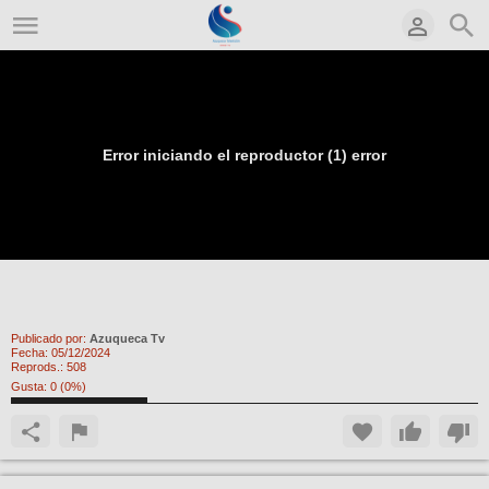
Error iniciando el reproductor (1) error
Sale, al fin, el camión con la solidaridad de
Azuqueca hacia Valencia
Publicado por:
Azuqueca Tv
Fecha:
05/12/2024
Reprods.:
508
Gusta:
0
(
0
%)