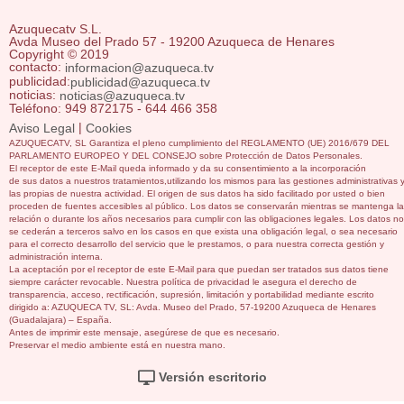
Azuquecatv S.L.
Avda Museo del Prado 57 - 19200 Azuqueca de Henares
Copyright © 2019
contacto:
informacion@azuqueca.tv
publicidad:
publicidad@azuqueca.tv
noticias:
noticias@azuqueca.tv
Teléfono: 949 872175 - 644 466 358
|
Aviso Legal
Cookies
AZUQUECATV, SL Garantiza el pleno cumplimiento del REGLAMENTO (UE) 2016/679 DEL
PARLAMENTO EUROPEO Y DEL CONSEJO sobre Protección de Datos Personales.
El receptor de este E-Mail queda informado y da su consentimiento a la incorporación
de sus datos a nuestros tratamientos,utilizando los mismos para las gestiones administrativas 
las propias de nuestra actividad. El origen de sus datos ha sido facilitado por usted o bien
proceden de fuentes accesibles al público. Los datos se conservarán mientras se mantenga la
relación o durante los años necesarios para cumplir con las obligaciones legales. Los datos no
se cederán a terceros salvo en los casos en que exista una obligación legal, o sea necesario
para el correcto desarrollo del servicio que le prestamos, o para nuestra correcta gestión y
administración interna.
La aceptación por el receptor de este E-Mail para que puedan ser tratados sus datos tiene
siempre carácter revocable. Nuestra política de privacidad le asegura el derecho de
transparencia, acceso, rectificación, supresión, limitación y portabilidad mediante escrito
dirigido a: AZUQUECA TV, SL: Avda. Museo del Prado, 57-19200 Azuqueca de Henares
(Guadalajara) – España.
Antes de imprimir este mensaje, asegúrese de que es necesario.
Preservar el medio ambiente está en nuestra mano.
Versión escritorio