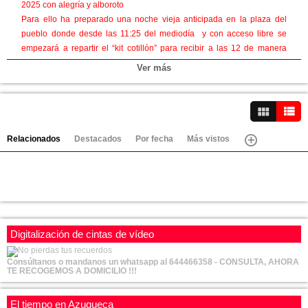
2025 con alegría y alboroto
Para ello ha preparado una noche vieja anticipada en la plaza del
pueblo donde desde las 11:25 del mediodía y con acceso libre se
empezará a repartir el “kit cotillón” para recibir a las 12 de manera
anticipada y al son de las campanadas del reloj del ayuntamiento el
Ver más
año nuevo
Luego la 7º Carrera San Silvestre Cabanillera mientras que a las 13
horas habrá una disco móvil con juegos, animación y música para
Ver vídeos
toda la familia, para terminar con el tardeo de Nochevieja con la disco
móvil “La Bestial”
Relacionados
Destacados
Por fecha
Más vistos
Categorías:
Video-Noticias
Canales:
Cabanillas
Digitalización de cintas de vídeo
Consúltanos o mandanos un whatsapp al 644466358 - CONSULTA, AHORA
TE RECOGEMOS A DOMICILIO !!!
El tiempo en Azuqueca