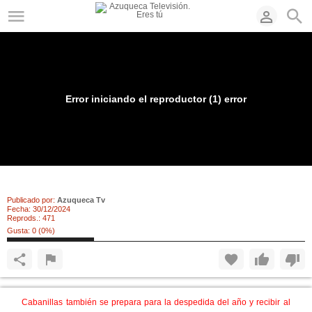
Error iniciando el reproductor (1) error
Nochevieja en Cabanillas
Publicado por:
Azuqueca Tv
Fecha:
30/12/2024
Reprods.:
471
Gusta:
0
(
0
%)
Cabanillas también se prepara para la despedida del año y recibir al