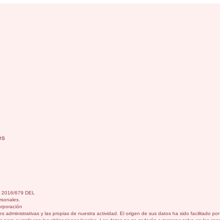
es
) 2016/679 DEL
sonales.
orporación
s administrativas y las propias de nuestra actividad. El origen de sus datos ha sido facilitado p