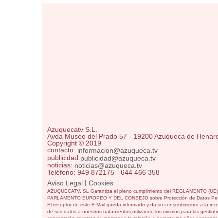
Azuquecatv S.L.
Avda Museo del Prado 57 - 19200 Azuqueca de Henar
Copyright © 2019
contacto:
informacion@azuqueca.tv
publicidad:
publicidad@azuqueca.tv
noticias:
noticias@azuqueca.tv
Teléfono: 949 872175 - 644 466 358
|
Aviso Legal
Cookies
AZUQUECATV, SL Garantiza el pleno cumplimiento del REGLAMENTO (UE
PARLAMENTO EUROPEO Y DEL CONSEJO sobre Protección de Datos Per
El receptor de este E-Mail queda informado y da su consentimiento a la inc
de sus datos a nuestros tratamientos,utilizando los mismos para las gestione