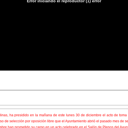
Error iniciando el reproductor (1) error
licías locales más
linas, ha presidido en la mañana de este lunes 30 de diciembre el acto de toma 
o de selección por oposición libre que el Ayuntamiento abrió el pasado mes de s
mbre han prometido su cargo en un acto celebrado en el Salón de Plenos del Ayu