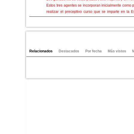
Estos tres agentes se incorporan inicialmente como p
realizar el preceptivo curso que se imparte en la
primavera o comienzos del verano, empezarán a patrul
del Ayuntamiento.
Los tres nuevos agentes policiales cabanilleros se 
Ver vídeos
apenas un año, dentro del proceso de refuerzo de es
horas los 365 días, algo que hasta la fecha sólo tie
Relacionados
Destacados
Por fecha
Más vistos
Categorías:
Video-Noticias
Canales:
Cabanillas
Azuqueca