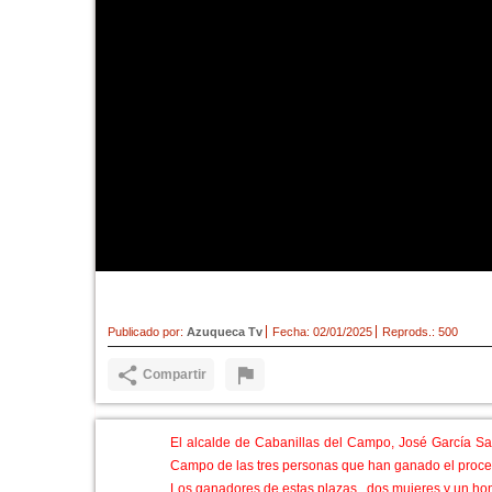
Cabanillas cuenta ya con 3 po
Publicado por:
Azuqueca Tv
Fecha:
02/01/2025
Reprods.:
500
Compartir
El alcalde de Cabanillas del Campo, José García Sa
Campo de las tres personas que han ganado el proces
Los ganadores de estas plazas , dos mujeres y un ho