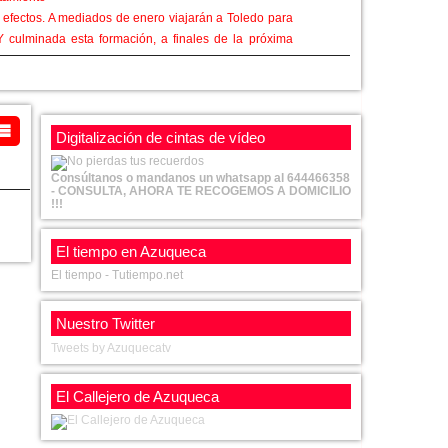
s efectos. A mediados de enero viajarán a Toledo para
 culminada esta formación, a finales de la próxima
 las prácticas, pasarán a ser funcionarios de carrera
upone un incremento de la plantilla de 8 personas en
Digitalización de cintas de vídeo
bjetivo es conseguir a medio plazo un servicio de 24
Consúltanos o mandanos un whatsapp al 644466358
- CONSULTA, AHORA TE RECOGEMOS A DOMICILIO
!!!
El tiempo en Azuqueca
El tiempo - Tutiempo.net
Nuestro Twitter
Tweets by Azuquecatv
El Callejero de Azuqueca