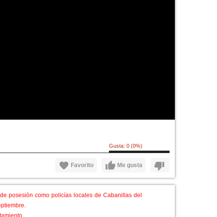
Gusta:
0
(
0
%)
Favorito
Me gusta
de posesión como policías locales de Cabanillas del
eptiembre.
ntamiento