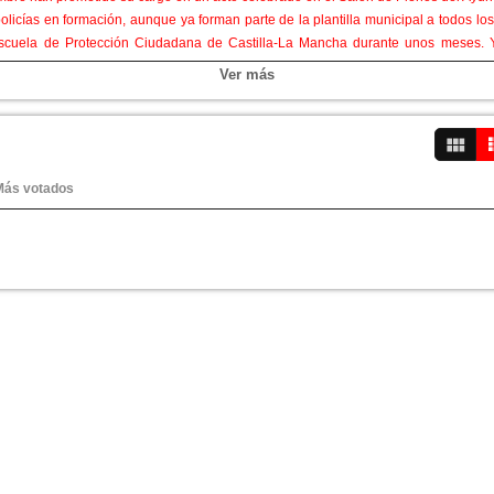
olicías en formación, aunque ya forman parte de la plantilla municipal a todos lo
 Escuela de Protección Ciudadana de Castilla-La Mancha durante unos meses. Y
lar como policías en prácticas ya en Cabanillas. Para el otoño de 2025, culminadas
Ver más
suman a los cinco nuevos policías que se incorporaron en enero de 2024, lo que s
te servicio que viene acometiendo el Ayuntamiento en los últimos años, y cuyo o
nen ciudades mucho más grandes en la provincia, como son la capital y Azuqueca.
Más votados