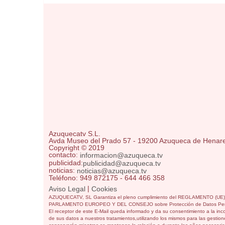
Azuquecatv S.L.
Avda Museo del Prado 57 - 19200 Azuqueca de Henar
Copyright © 2019
contacto:
informacion@azuqueca.tv
publicidad:
publicidad@azuqueca.tv
noticias:
noticias@azuqueca.tv
Teléfono: 949 872175 - 644 466 358
|
Aviso Legal
Cookies
AZUQUECATV, SL Garantiza el pleno cumplimiento del REGLAMENTO (UE
PARLAMENTO EUROPEO Y DEL CONSEJO sobre Protección de Datos Per
El receptor de este E-Mail queda informado y da su consentimiento a la inc
de sus datos a nuestros tratamientos,utilizando los mismos para las gestione