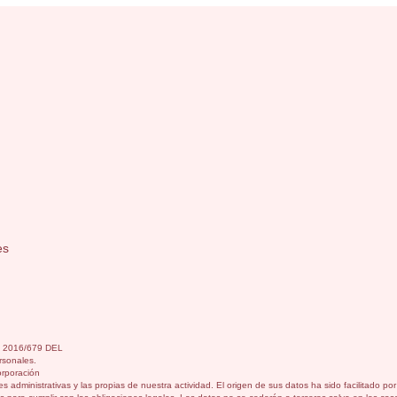
es
) 2016/679 DEL
sonales.
orporación
s administrativas y las propias de nuestra actividad. El origen de sus datos ha sido facilitado p