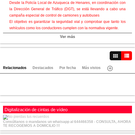
Desde la Policía Local de Azuqueca de Henares, en coordinación con
la Dirección General de Tráfico (DGT), se está llevando a cabo una
campaña especial de control de camiones y autobuses
El objetivo es garantizar la seguridad vial y comprobar que tanto los
vehículos como los conductores cumplen con la normativa vigente.
Policia Local de Azuqueca en los dos primeros días de esta campaña
Ver más
ha detectado varias irregularidades en la documentación de vehículos
y conductores, lo que ha derivado en la correspondiente tramitación
de denuncias administrativas.
Ver vídeos
Nos recuerdan desde el cuerpo policial la importancia de llevar toda la
documentación en regla y respetar la normativa para una circulación
Relacionados
Destacados
Por fecha
Más vistos
segura para todos.
Categorías:
Video-Noticias
Canales:
Villanueva de la Torre
Alovera
Digitalización de cintas de vídeo
Marchamalo
Cabanillas
Consúltanos o mandanos un whatsapp al 644466358 - CONSULTA, AHORA
TE RECOGEMOS A DOMICILIO !!!
Azuqueca