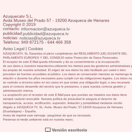
Azuquecatv S.L.
Avda Museo del Prado 57 - 19200 Azuqueca de Henares
Copyright © 2019
contacto:
informacion@azuqueca.tv
publicidad:
publicidad@azuqueca.tv
noticias:
noticias@azuqueca.tv
Teléfono: 949 872175 - 644 466 358
|
Aviso Legal
Cookies
AZUQUECATV, SL Garantiza el pleno cumplimiento del REGLAMENTO (UE) 2016/679 DEL
PARLAMENTO EUROPEO Y DEL CONSEJO sobre Protección de Datos Personales.
El receptor de este E-Mail queda informado y da su consentimiento a la incorporación
de sus datos a nuestros tratamientos,utilizando los mismos para las gestiones administrativas 
las propias de nuestra actividad. El origen de sus datos ha sido facilitado por usted o bien
proceden de fuentes accesibles al público. Los datos se conservarán mientras se mantenga la
relación o durante los años necesarios para cumplir con las obligaciones legales. Los datos no
se cederán a terceros salvo en los casos en que exista una obligación legal, o sea necesario
para el correcto desarrollo del servicio que le prestamos, o para nuestra correcta gestión y
administración interna.
La aceptación por el receptor de este E-Mail para que puedan ser tratados sus datos tiene
siempre carácter revocable. Nuestra política de privacidad le asegura el derecho de
transparencia, acceso, rectificación, supresión, limitación y portabilidad mediante escrito
dirigido a: AZUQUECA TV, SL: Avda. Museo del Prado, 57-19200 Azuqueca de Henares
(Guadalajara) – España.
Antes de imprimir este mensaje, asegúrese de que es necesario.
Preservar el medio ambiente está en nuestra mano.
Versión escritorio