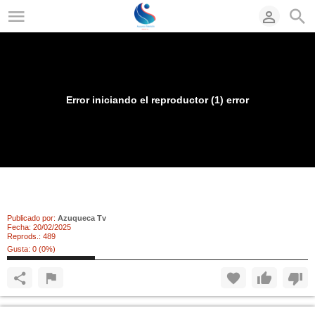
Error iniciando el reproductor (1) error
Campaña de control de autobuses y camiones
por la policía local de Azuqueca
Publicado por:
Azuqueca Tv
Fecha:
20/02/2025
Reprods.:
489
Gusta:
0
(
0
%)