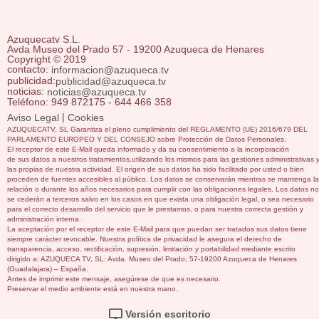
Azuquecatv S.L.
Avda Museo del Prado 57 - 19200 Azuqueca de Henares
Copyright © 2019
contacto:
informacion@azuqueca.tv
publicidad:
publicidad@azuqueca.tv
noticias:
noticias@azuqueca.tv
Teléfono: 949 872175 - 644 466 358
|
Aviso Legal
Cookies
AZUQUECATV, SL Garantiza el pleno cumplimiento del REGLAMENTO (UE) 2016/679 DEL
PARLAMENTO EUROPEO Y DEL CONSEJO sobre Protección de Datos Personales.
El receptor de este E-Mail queda informado y da su consentimiento a la incorporación
de sus datos a nuestros tratamientos,utilizando los mismos para las gestiones administrativas 
las propias de nuestra actividad. El origen de sus datos ha sido facilitado por usted o bien
proceden de fuentes accesibles al público. Los datos se conservarán mientras se mantenga la
relación o durante los años necesarios para cumplir con las obligaciones legales. Los datos no
se cederán a terceros salvo en los casos en que exista una obligación legal, o sea necesario
para el correcto desarrollo del servicio que le prestamos, o para nuestra correcta gestión y
administración interna.
La aceptación por el receptor de este E-Mail para que puedan ser tratados sus datos tiene
siempre carácter revocable. Nuestra política de privacidad le asegura el derecho de
transparencia, acceso, rectificación, supresión, limitación y portabilidad mediante escrito
dirigido a: AZUQUECA TV, SL: Avda. Museo del Prado, 57-19200 Azuqueca de Henares
(Guadalajara) – España.
Antes de imprimir este mensaje, asegúrese de que es necesario.
Preservar el medio ambiente está en nuestra mano.
Versión escritorio