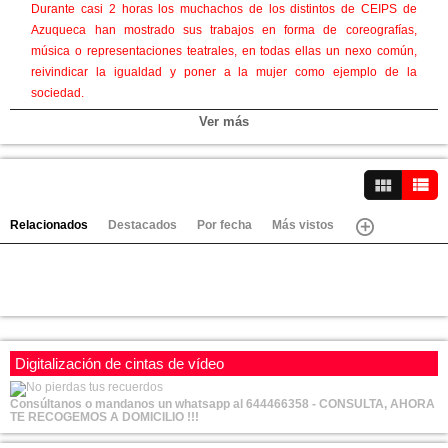
Durante casi 2 horas los muchachos de los distintos de CEIPS de
Azuqueca han mostrado sus trabajos en forma de coreografías,
música o representaciones teatrales, en todas ellas un nexo común,
reivindicar la igualdad y poner a la mujer como ejemplo de la
sociedad.
Presente el Alcalde de Azuqueca Miguel Oscar Aparicio junto con
Ver más
varios concejales y las responsables del centro y casa de la mujer,
Aparicio que al finalizar las exhibiciones leia el manifiesto por est 8M
donde recordaba que estamos lejos de la igualdad total y por ello hay
Ver vídeos
que seguir luchando
Total
Relacionados
Destacados
Por fecha
Más vistos
También que desde el Ayuntamiento de Azuqueca se hará todo lo
posible por llegar a esa igualdad
Total
Aunque todos son ganadores, el ayuntamiento había preparado un
premio para los que mejor mostrasen la lucha feminista y de igualdad
que recayó en el colegio de la Paz con una puesta en escena de una
Digitalización de cintas de vídeo
pasarela de moda donde hombre y mujeres en distintos aspectos de la
vida eran iguales, el regalo es un visita a la Waner con todos los gatos
Consúltanos o mandanos un whatsapp al 644466358 - CONSULTA, AHORA
pagados para estos chicos de 6
TE RECOGEMOS A DOMICILIO !!!