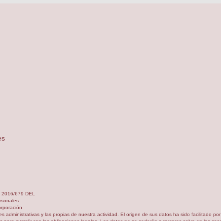
es
) 2016/679 DEL
sonales.
orporación
s administrativas y las propias de nuestra actividad. El origen de sus datos ha sido facilitado p