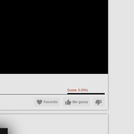
Gusta:
0
(
0
%)
Favorito
Me gusta