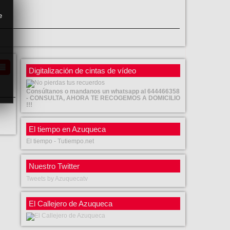
e
Digitalización de cintas de vídeo
Consúltanos o mandanos un whatsapp al 644466358
- CONSULTA, AHORA TE RECOGEMOS A DOMICILIO
!!!
El tiempo en Azuqueca
El tiempo - Tutiempo.net
Nuestro Twitter
Tweets by Azuquecatv
El Callejero de Azuqueca