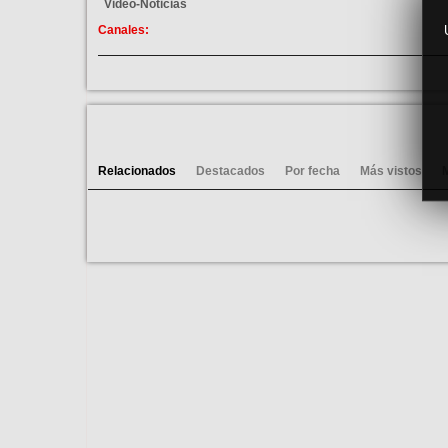
Video-Noticias
Canales:
Villanueva de la Torre
Alovera
Marchamalo
Cabanillas
Ver vídeos
Azuqueca
Relacionados
Destacados
Por fecha
Más vistos