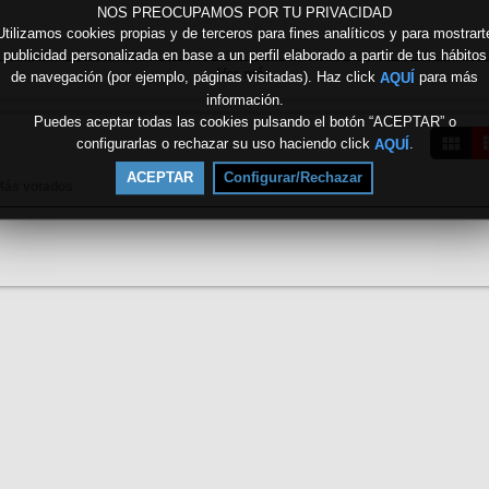
NOS PREOCUPAMOS POR TU PRIVACIDAD
Utilizamos cookies propias y de terceros para fines analíticos y para mostrart
publicidad personalizada en base a un perfil elaborado a partir de tus hábitos
Ver más
de navegación (por ejemplo, páginas visitadas). Haz click
para más
AQUÍ
información.
Puedes aceptar todas las cookies pulsando el botón “ACEPTAR” o
configurarlas o rechazar su uso haciendo click
.
AQUÍ
ACEPTAR
Configurar/Rechazar
Más votados