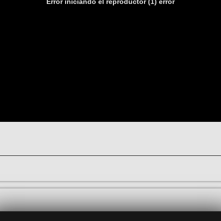
Error iniciando el reproductor (1) error
ecuerda el pasado agrícola de Azuqueca