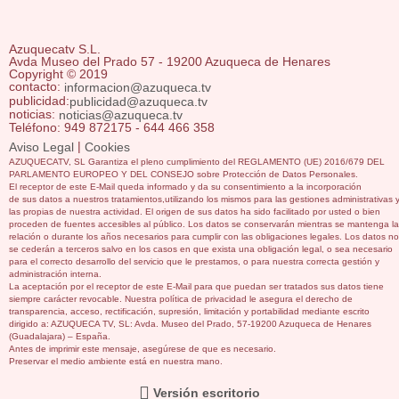
Azuquecatv S.L.
Avda Museo del Prado 57 - 19200 Azuqueca de Henares
Copyright © 2019
contacto:
informacion@azuqueca.tv
publicidad:
publicidad@azuqueca.tv
noticias:
noticias@azuqueca.tv
Teléfono: 949 872175 - 644 466 358
|
Aviso Legal
Cookies
AZUQUECATV, SL Garantiza el pleno cumplimiento del REGLAMENTO (UE) 2016/679 DEL
PARLAMENTO EUROPEO Y DEL CONSEJO sobre Protección de Datos Personales.
El receptor de este E-Mail queda informado y da su consentimiento a la incorporación
de sus datos a nuestros tratamientos,utilizando los mismos para las gestiones administrativas 
las propias de nuestra actividad. El origen de sus datos ha sido facilitado por usted o bien
proceden de fuentes accesibles al público. Los datos se conservarán mientras se mantenga la
relación o durante los años necesarios para cumplir con las obligaciones legales. Los datos no
se cederán a terceros salvo en los casos en que exista una obligación legal, o sea necesario
para el correcto desarrollo del servicio que le prestamos, o para nuestra correcta gestión y
administración interna.
La aceptación por el receptor de este E-Mail para que puedan ser tratados sus datos tiene
siempre carácter revocable. Nuestra política de privacidad le asegura el derecho de
transparencia, acceso, rectificación, supresión, limitación y portabilidad mediante escrito
dirigido a: AZUQUECA TV, SL: Avda. Museo del Prado, 57-19200 Azuqueca de Henares
(Guadalajara) – España.
Antes de imprimir este mensaje, asegúrese de que es necesario.
Preservar el medio ambiente está en nuestra mano.
Versión escritorio