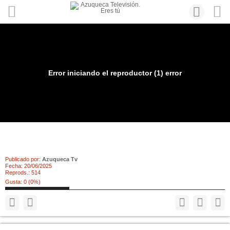
Error iniciando el reproductor (1) error
La UNED también tendrá cursos de verano en
Azuqueca
Publicado por:
Azuqueca Tv
Fecha:
20/06/2025
Reprods.:
514
Gusta:
0
(
0
%)