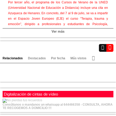
Por tercer año, el programa de los Cursos de Verano de la UNED
(Universidad Nacional de Educación a Distancia) incluye una cita en
Azuqueca de Henares. En concreto, del 7 al 9 de julio, se va a impartir
en el Espacio Joven Europeo (EJE) el curso “Terapia, trauma y
emoción”, dirigido a profesionales y estudiantes de Psicología,
Medicina, Enfermería y del área sociosanitaria en general.
Ver más
Categorías:
URGENTE
Ver vídeos
Video-Noticias
Canales:
Relacionados
Destacados
Por fecha
Más vistos
Villanueva de la Torre
Alovera
Marchamalo
Cabanillas
Azuqueca
Digitalización de cintas de vídeo
Consúltanos o mandanos un whatsapp al 644466358 - CONSULTA, AHORA
TE RECOGEMOS A DOMICILIO !!!