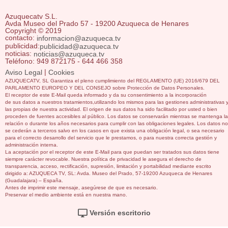
Azuquecatv S.L.
Avda Museo del Prado 57 - 19200 Azuqueca de Henares
Copyright © 2019
contacto:
informacion@azuqueca.tv
publicidad:
publicidad@azuqueca.tv
noticias:
noticias@azuqueca.tv
Teléfono: 949 872175 - 644 466 358
|
Aviso Legal
Cookies
AZUQUECATV, SL Garantiza el pleno cumplimiento del REGLAMENTO (UE) 2016/679 DEL
PARLAMENTO EUROPEO Y DEL CONSEJO sobre Protección de Datos Personales.
El receptor de este E-Mail queda informado y da su consentimiento a la incorporación
de sus datos a nuestros tratamientos,utilizando los mismos para las gestiones administrativas 
las propias de nuestra actividad. El origen de sus datos ha sido facilitado por usted o bien
proceden de fuentes accesibles al público. Los datos se conservarán mientras se mantenga la
relación o durante los años necesarios para cumplir con las obligaciones legales. Los datos no
se cederán a terceros salvo en los casos en que exista una obligación legal, o sea necesario
para el correcto desarrollo del servicio que le prestamos, o para nuestra correcta gestión y
administración interna.
La aceptación por el receptor de este E-Mail para que puedan ser tratados sus datos tiene
siempre carácter revocable. Nuestra política de privacidad le asegura el derecho de
transparencia, acceso, rectificación, supresión, limitación y portabilidad mediante escrito
dirigido a: AZUQUECA TV, SL: Avda. Museo del Prado, 57-19200 Azuqueca de Henares
(Guadalajara) – España.
Antes de imprimir este mensaje, asegúrese de que es necesario.
Preservar el medio ambiente está en nuestra mano.
Versión escritorio