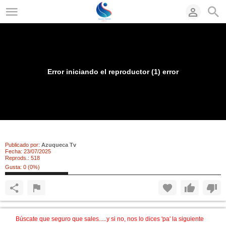
Error iniciando el reproductor (1) error
Cabanillas está de Fiesta.......
Publicado por:
Azuqueca Tv
Fecha:
23/07/2025
Reprods.:
518
Gusta:
0
(
0
%)
Búscate que seguro que sales.....y si no, nos lo dices 'pa' la siguiente