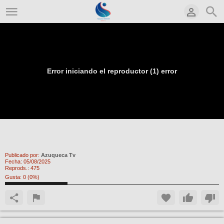
Error iniciando el reproductor (1) error
Comienza el Plan de Empleo con la
incorporación de 12 personas
Publicado por:
Azuqueca Tv
Fecha:
05/08/2025
Reprods.:
475
Gusta:
0
(
0
%)