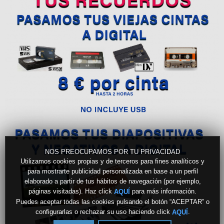
NOS PREOCUPAMOS POR TU PRIVACIDAD
Utilizamos cookies propias y de terceros para fines analíticos y
para mostrarte publicidad personalizada en base a un perfil
elaborado a partir de tus hábitos de navegación (por ejemplo,
páginas visitadas). Haz click
para más información.
AQUÍ
Puedes aceptar todas las cookies pulsando el botón “ACEPTAR” o
configurarlas o rechazar su uso haciendo click
.
AQUÍ