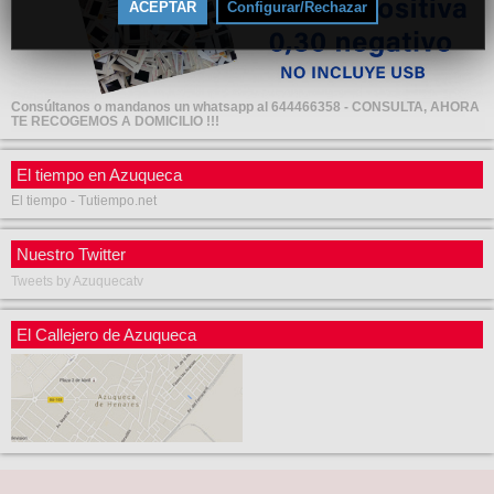
ACEPTAR
Configurar/Rechazar
Consúltanos o mandanos un whatsapp al 644466358 - CONSULTA, AHORA
TE RECOGEMOS A DOMICILIO !!!
El tiempo en Azuqueca
El tiempo - Tutiempo.net
Nuestro Twitter
Tweets by Azuquecatv
El Callejero de Azuqueca