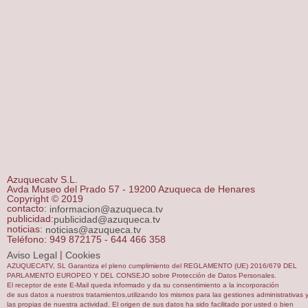
Azuquecatv S.L.
Avda Museo del Prado 57 - 19200 Azuqueca de Henares
Copyright © 2019
contacto:
informacion@azuqueca.tv
publicidad:
publicidad@azuqueca.tv
noticias:
noticias@azuqueca.tv
Teléfono: 949 872175 - 644 466 358
|
Aviso Legal
Cookies
AZUQUECATV, SL Garantiza el pleno cumplimiento del REGLAMENTO (UE) 2016/679 DEL
PARLAMENTO EUROPEO Y DEL CONSEJO sobre Protección de Datos Personales.
El receptor de este E-Mail queda informado y da su consentimiento a la incorporación
de sus datos a nuestros tratamientos,utilizando los mismos para las gestiones administrativas 
las propias de nuestra actividad. El origen de sus datos ha sido facilitado por usted o bien