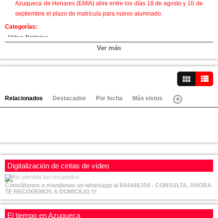
Azuqueca de Henares (EMIA) abre entre los días 18 de agosto y 10 de
septiembre el plazo de matrícula para nuevo alumnado.
Categorías:
Video-Noticias
Ver más
Canales:
Azuqueca
Ver vídeos
Relacionados
Destacados
Por fecha
Más vistos
Digitalización de cintas de vídeo
Consúltanos o mandanos un whatsapp al 644466358 - CONSULTA, AHORA
TE RECOGEMOS A DOMICILIO !!!
El tiempo en Azuqueca