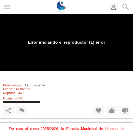
Error iniciando el reproductor (1) error
Abierto el plazo de matricula para la EMIA
Publicado por:
Azuqueca Tv
Fecha:
14/08/2025
Reprods.:
463
Gusta:
0
(
0
%)
De cara al curso 2025/2026, la Escuela Municipal de Idiomas de