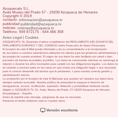
Azuquecatv S.L.
Avda Museo del Prado 57 - 19200 Azuqueca de Henares
Copyright © 2019
contacto:
informacion@azuqueca.tv
publicidad:
publicidad@azuqueca.tv
noticias:
noticias@azuqueca.tv
Teléfono: 949 872175 - 644 466 358
|
Aviso Legal
Cookies
AZUQUECATV, SL Garantiza el pleno cumplimiento del REGLAMENTO (UE) 2016/679 DEL
PARLAMENTO EUROPEO Y DEL CONSEJO sobre Protección de Datos Personales.
El receptor de este E-Mail queda informado y da su consentimiento a la incorporación
de sus datos a nuestros tratamientos,utilizando los mismos para las gestiones administrativas 
las propias de nuestra actividad. El origen de sus datos ha sido facilitado por usted o bien
proceden de fuentes accesibles al público. Los datos se conservarán mientras se mantenga la
relación o durante los años necesarios para cumplir con las obligaciones legales. Los datos no
se cederán a terceros salvo en los casos en que exista una obligación legal, o sea necesario
para el correcto desarrollo del servicio que le prestamos, o para nuestra correcta gestión y
administración interna.
La aceptación por el receptor de este E-Mail para que puedan ser tratados sus datos tiene
siempre carácter revocable. Nuestra política de privacidad le asegura el derecho de
transparencia, acceso, rectificación, supresión, limitación y portabilidad mediante escrito
dirigido a: AZUQUECA TV, SL: Avda. Museo del Prado, 57-19200 Azuqueca de Henares
(Guadalajara) – España.
Antes de imprimir este mensaje, asegúrese de que es necesario.
Preservar el medio ambiente está en nuestra mano.
Versión escritorio