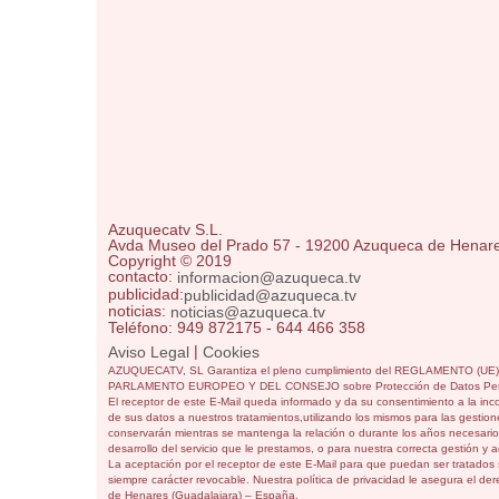
Azuquecatv S.L.
Avda Museo del Prado 57 - 19200 Azuqueca de Henar
Copyright © 2019
contacto:
informacion@azuqueca.tv
publicidad:
publicidad@azuqueca.tv
noticias:
noticias@azuqueca.tv
Teléfono: 949 872175 - 644 466 358
|
Aviso Legal
Cookies
AZUQUECATV, SL Garantiza el pleno cumplimiento del REGLAMENTO (UE
PARLAMENTO EUROPEO Y DEL CONSEJO sobre Protección de Datos Per
El receptor de este E-Mail queda informado y da su consentimiento a la inc
de sus datos a nuestros tratamientos,utilizando los mismos para las gestione
conservarán mientras se mantenga la relación o durante los años necesarios
desarrollo del servicio que le prestamos, o para nuestra correcta gestión y a
La aceptación por el receptor de este E-Mail para que puedan ser tratados 
siempre carácter revocable. Nuestra política de privacidad le asegura el d
de Henares (Guadalajara) – España.