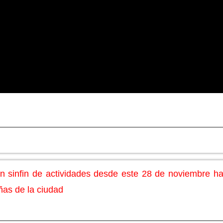
idad en Azuqueca
 sinfin de actividades desde este 28 de noviembre ha
iñas de la ciudad