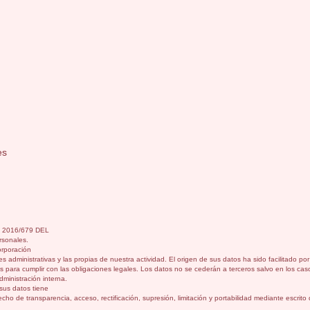
es
) 2016/679 DEL
sonales.
orporación
s administrativas y las propias de nuestra actividad. El origen de sus datos ha sido facilitado p
 para cumplir con las obligaciones legales. Los datos no se cederán a terceros salvo en los caso
dministración interna.
sus datos tiene
erecho de transparencia, acceso, rectificación, supresión, limitación y portabilidad mediante es