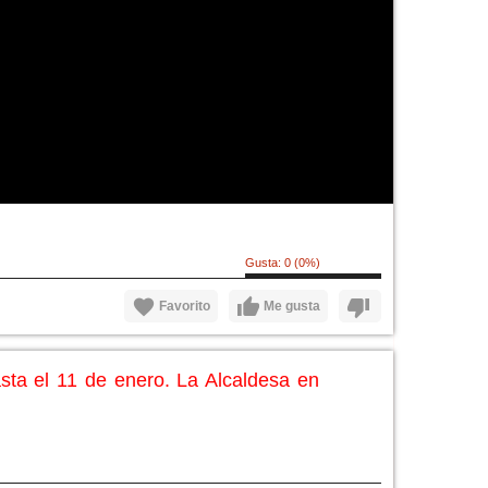
Gusta:
0
(
0
%)
Favorito
Me gusta
sta el 11 de enero. La Alcaldesa en