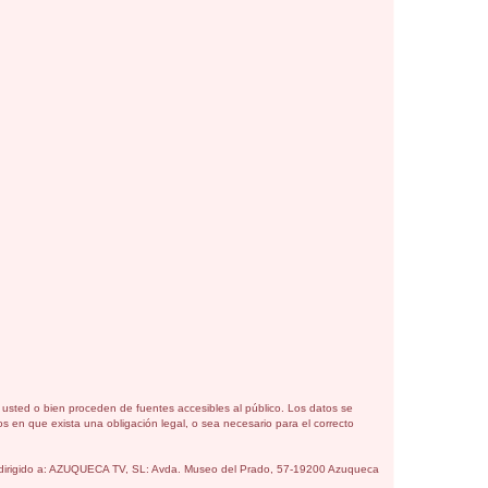
or usted o bien proceden de fuentes accesibles al público. Los datos se
s en que exista una obligación legal, o sea necesario para el correcto
crito dirigido a: AZUQUECA TV, SL: Avda. Museo del Prado, 57-19200 Azuqueca