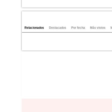
Video-Noticias
Canales:
Azuqueca
Ver vídeos
Relacionados
Destacados
Por fecha
Más vistos