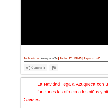
Navidad, Navidad, dulce Nav
Publicado por:
Azuqueca Tv
Fecha:
27/11/2025
Reprods.:
486
Compartir
La Navidad llega a Azuqueca con un
funciones las ofrecía a los niños y n
Categorías:
URGENTE