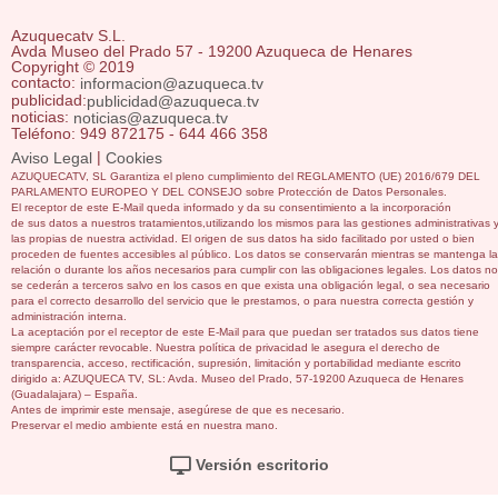
Azuquecatv S.L.
Avda Museo del Prado 57 - 19200 Azuqueca de Henares
Copyright © 2019
contacto:
informacion@azuqueca.tv
publicidad:
publicidad@azuqueca.tv
noticias:
noticias@azuqueca.tv
Teléfono: 949 872175 - 644 466 358
|
Aviso Legal
Cookies
AZUQUECATV, SL Garantiza el pleno cumplimiento del REGLAMENTO (UE) 2016/679 DEL
PARLAMENTO EUROPEO Y DEL CONSEJO sobre Protección de Datos Personales.
El receptor de este E-Mail queda informado y da su consentimiento a la incorporación
de sus datos a nuestros tratamientos,utilizando los mismos para las gestiones administrativas 
las propias de nuestra actividad. El origen de sus datos ha sido facilitado por usted o bien
proceden de fuentes accesibles al público. Los datos se conservarán mientras se mantenga la
relación o durante los años necesarios para cumplir con las obligaciones legales. Los datos no
se cederán a terceros salvo en los casos en que exista una obligación legal, o sea necesario
para el correcto desarrollo del servicio que le prestamos, o para nuestra correcta gestión y
administración interna.
La aceptación por el receptor de este E-Mail para que puedan ser tratados sus datos tiene
siempre carácter revocable. Nuestra política de privacidad le asegura el derecho de
transparencia, acceso, rectificación, supresión, limitación y portabilidad mediante escrito
dirigido a: AZUQUECA TV, SL: Avda. Museo del Prado, 57-19200 Azuqueca de Henares
(Guadalajara) – España.
Antes de imprimir este mensaje, asegúrese de que es necesario.
Preservar el medio ambiente está en nuestra mano.
Versión escritorio