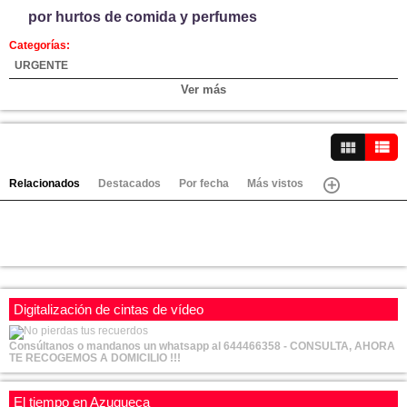
por hurtos de comida y perfumes
Categorías:
URGENTE
Video-Noticias
Ver más
Canales:
Azuqueca
Ver vídeos
Relacionados
Destacados
Por fecha
Más vistos
Digitalización de cintas de vídeo
Consúltanos o mandanos un whatsapp al 644466358 - CONSULTA, AHORA
TE RECOGEMOS A DOMICILIO !!!
El tiempo en Azuqueca