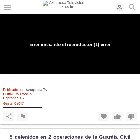
Error iniciando el reproductor (1) error
Detenidos por hurtos en Azuqueca y Quer
Publicado por:
Azuqueca Tv
Fecha:
03/12/2025
Reprods.:
477
Gusta:
0
(
0
%)
5 detenidos en 2 operaciones de la
G
uardia
C
ivil