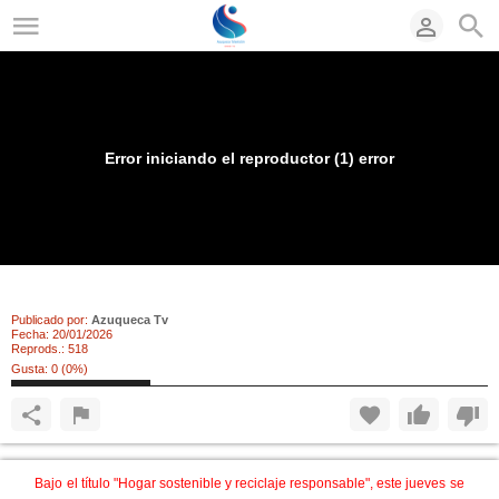
Error iniciando el reproductor (1) error
Hogar sostenible y reciclaje responsable
Publicado por:
Azuqueca Tv
Fecha:
20/01/2026
Reprods.:
518
Gusta:
0
(
0
%)
Bajo el título "Hogar sostenible y reciclaje responsable", este jueves se