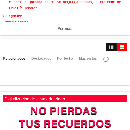
celebra una jornada informativa dirigida a familias, en el Centro de
Ocio Río Henares
Categorías:
Video-Noticias
Ver más
Canales:
Azuqueca
Ver vídeos
Relacionados
Destacados
Por fecha
Más vistos
Digitalización de cintas de vídeo