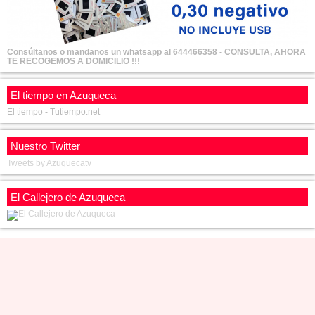
Consúltanos o mandanos un whatsapp al 644466358 - CONSULTA, AHORA
TE RECOGEMOS A DOMICILIO !!!
El tiempo en Azuqueca
El tiempo - Tutiempo.net
Nuestro Twitter
Tweets by Azuquecatv
El Callejero de Azuqueca