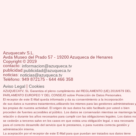
Azuquecatv S.L.
Avda Museo del Prado 57 - 19200 Azuqueca de Henares
Copyright © 2019
contacto:
informacion@azuqueca.tv
publicidad:
publicidad@azuqueca.tv
noticias:
noticias@azuqueca.tv
Teléfono: 949 872175 - 644 466 358
|
Aviso Legal
Cookies
AZUQUECATV, SL Garantiza el pleno cumplimiento del REGLAMENTO (UE) 2016/679 DEL
PARLAMENTO EUROPEO Y DEL CONSEJO sobre Protección de Datos Personales.
El receptor de este E-Mail queda informado y da su consentimiento a la incorporación
de sus datos a nuestros tratamientos,utilizando los mismos para las gestiones administrativas 
las propias de nuestra actividad. El origen de sus datos ha sido facilitado por usted o bien
proceden de fuentes accesibles al público. Los datos se conservarán mientras se mantenga la
relación o durante los años necesarios para cumplir con las obligaciones legales. Los datos no
se cederán a terceros salvo en los casos en que exista una obligación legal, o sea necesario
para el correcto desarrollo del servicio que le prestamos, o para nuestra correcta gestión y
administración interna.
La aceptación por el receptor de este E-Mail para que puedan ser tratados sus datos tiene