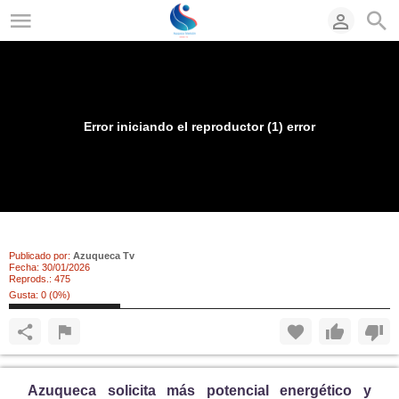
Error iniciando el reproductor (1) error
Luz y Calor para una Azuqueca atractiva
Publicado por:
Azuqueca Tv
Fecha:
30/01/2026
Reprods.:
475
Gusta:
0
(
0
%)
Az
u
queca
solicita m
á
s p
otencial energético
y