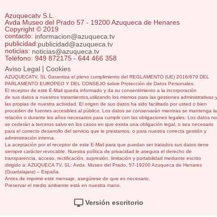
Azuquecatv S.L.
Avda Museo del Prado 57 - 19200 Azuqueca de Henares
Copyright © 2019
contacto:
informacion@azuqueca.tv
publicidad:
publicidad@azuqueca.tv
noticias:
noticias@azuqueca.tv
Teléfono: 949 872175 - 644 466 358
|
Aviso Legal
Cookies
AZUQUECATV, SL Garantiza el pleno cumplimiento del REGLAMENTO (UE) 2016/679 DEL
PARLAMENTO EUROPEO Y DEL CONSEJO sobre Protección de Datos Personales.
El receptor de este E-Mail queda informado y da su consentimiento a la incorporación
de sus datos a nuestros tratamientos,utilizando los mismos para las gestiones administrativas 
las propias de nuestra actividad. El origen de sus datos ha sido facilitado por usted o bien
proceden de fuentes accesibles al público. Los datos se conservarán mientras se mantenga la
relación o durante los años necesarios para cumplir con las obligaciones legales. Los datos no
se cederán a terceros salvo en los casos en que exista una obligación legal, o sea necesario
para el correcto desarrollo del servicio que le prestamos, o para nuestra correcta gestión y
administración interna.
La aceptación por el receptor de este E-Mail para que puedan ser tratados sus datos tiene
siempre carácter revocable. Nuestra política de privacidad le asegura el derecho de
transparencia, acceso, rectificación, supresión, limitación y portabilidad mediante escrito
dirigido a: AZUQUECA TV, SL: Avda. Museo del Prado, 57-19200 Azuqueca de Henares
(Guadalajara) – España.
Antes de imprimir este mensaje, asegúrese de que es necesario.
Preservar el medio ambiente está en nuestra mano.
Versión escritorio