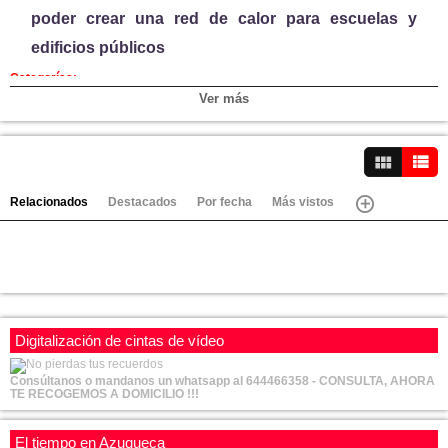
poder crear una red de calor para escuelas y
edificios públicos
Categorías:
Ver más
Video-Noticias
Canales:
Azuqueca
Ver vídeos
Relacionados
Destacados
Por fecha
Más vistos
Digitalización de cintas de vídeo
Consúltanos o mandanos un whatsapp al 644466358 - CONSULTA, AHORA
TE RECOGEMOS A DOMICILIO !!!
El tiempo en Azuqueca