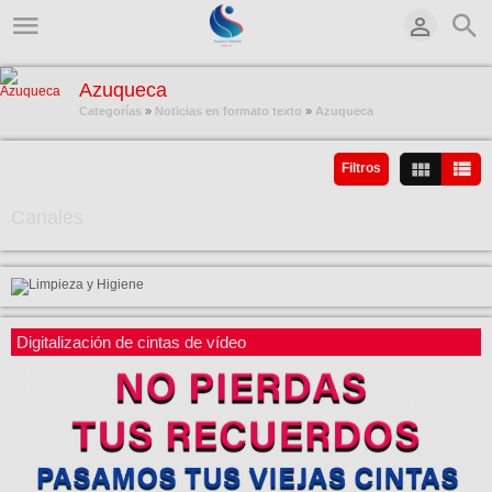
Azuqueca
Categorías
»
Noticias en formato texto
»
Azuqueca
Contenido Categoría
Filtros
Canales
Digitalización de cintas de vídeo