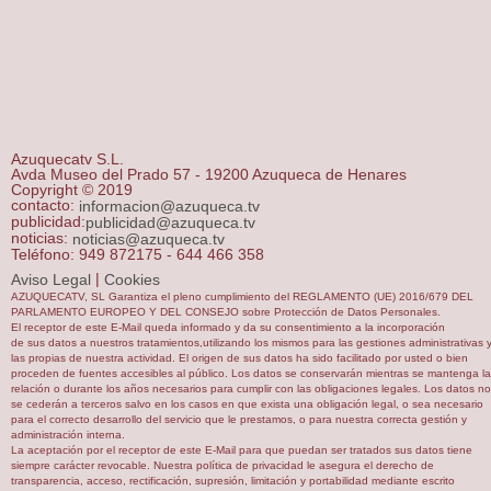
Azuquecatv S.L.
Avda Museo del Prado 57 - 19200 Azuqueca de Henares
Copyright © 2019
contacto:
informacion@azuqueca.tv
publicidad:
publicidad@azuqueca.tv
noticias:
noticias@azuqueca.tv
Teléfono: 949 872175 - 644 466 358
|
Aviso Legal
Cookies
AZUQUECATV, SL Garantiza el pleno cumplimiento del REGLAMENTO (UE) 2016/679 DEL
PARLAMENTO EUROPEO Y DEL CONSEJO sobre Protección de Datos Personales.
El receptor de este E-Mail queda informado y da su consentimiento a la incorporación
de sus datos a nuestros tratamientos,utilizando los mismos para las gestiones administrativas 
las propias de nuestra actividad. El origen de sus datos ha sido facilitado por usted o bien
proceden de fuentes accesibles al público. Los datos se conservarán mientras se mantenga la
relación o durante los años necesarios para cumplir con las obligaciones legales. Los datos no
se cederán a terceros salvo en los casos en que exista una obligación legal, o sea necesario
para el correcto desarrollo del servicio que le prestamos, o para nuestra correcta gestión y
administración interna.
La aceptación por el receptor de este E-Mail para que puedan ser tratados sus datos tiene
siempre carácter revocable. Nuestra política de privacidad le asegura el derecho de
transparencia, acceso, rectificación, supresión, limitación y portabilidad mediante escrito