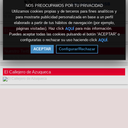
NOS PREOCUPAMOS POR TU PRIVACIDAD
Utilizamos cookies propias y de terceros para fines analíticos y
Consúltanos o mandanos un whatsapp al 644466358 - CONSULTA, AHORA
TE RECOGEMOS A DOMICILIO !!!
para mostrarte publicidad personalizada en base a un perfil
elaborado a partir de tus hábitos de navegación (por ejemplo,
páginas visitadas). Haz click
para más información.
AQUÍ
El tiempo en Azuqueca
Puedes aceptar todas las cookies pulsando el botón “ACEPTAR” o
El tiempo - Tutiempo.net
configurarlas o rechazar su uso haciendo click
.
AQUÍ
ACEPTAR
Configurar/Rechazar
Nuestro Twitter
Tweets by Azuquecatv
El Callejero de Azuqueca