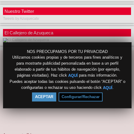
Nuestro Twitter
Tweets by Azuquecatv
El Callejero de Azuqueca
NOS PREOCUPAMOS POR TU PRIVACIDAD
Utilizamos cookies propias y de terceros para fines analíticos y
para mostrarte publicidad personalizada en base a un perfil
elaborado a partir de tus hábitos de navegación (por ejemplo,
páginas visitadas). Haz click
para más información.
AQUÍ
Puedes aceptar todas las cookies pulsando el botón “ACEPTAR” o
configurarlas o rechazar su uso haciendo click
.
AQUÍ
ACEPTAR
Configurar/Rechazar