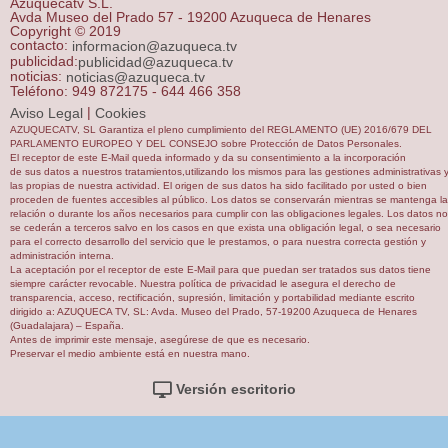
Azuquecatv S.L.
Avda Museo del Prado 57 - 19200 Azuqueca de Henares
Copyright © 2019
contacto:
informacion@azuqueca.tv
publicidad:
publicidad@azuqueca.tv
noticias:
noticias@azuqueca.tv
Teléfono: 949 872175 - 644 466 358
|
Aviso Legal
Cookies
AZUQUECATV, SL Garantiza el pleno cumplimiento del REGLAMENTO (UE) 2016/679 DEL
PARLAMENTO EUROPEO Y DEL CONSEJO sobre Protección de Datos Personales.
El receptor de este E-Mail queda informado y da su consentimiento a la incorporación
de sus datos a nuestros tratamientos,utilizando los mismos para las gestiones administrativas 
las propias de nuestra actividad. El origen de sus datos ha sido facilitado por usted o bien
proceden de fuentes accesibles al público. Los datos se conservarán mientras se mantenga la
relación o durante los años necesarios para cumplir con las obligaciones legales. Los datos no
se cederán a terceros salvo en los casos en que exista una obligación legal, o sea necesario
para el correcto desarrollo del servicio que le prestamos, o para nuestra correcta gestión y
administración interna.
La aceptación por el receptor de este E-Mail para que puedan ser tratados sus datos tiene
siempre carácter revocable. Nuestra política de privacidad le asegura el derecho de
transparencia, acceso, rectificación, supresión, limitación y portabilidad mediante escrito
dirigido a: AZUQUECA TV, SL: Avda. Museo del Prado, 57-19200 Azuqueca de Henares
(Guadalajara) – España.
Antes de imprimir este mensaje, asegúrese de que es necesario.
Preservar el medio ambiente está en nuestra mano.
Versión escritorio