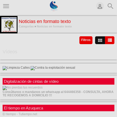
Noticias en formato texto
Categorías
»
Noticias en formato texto
Contenido Categoría
Filtros
Vídeos
Digitalización de cintas de vídeo
Consúltanos o mandanos un whatsapp al 644466358 - CONSULTA, AHORA
TE RECOGEMOS A DOMICILIO !!!
El tiempo en Azuqueca
El tiempo - Tutiempo.net