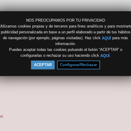
NOS PREOCUPAMOS POR TU PRIVACIDAD
Utilizamos cookies propias y de terceros para fines analíticos y para mostrart
publicidad personalizada en base a un perfil elaborado a partir de tus hábitos
de navegación (por ejemplo, páginas visitadas). Haz click
para más
AQUÍ
información.
Puedes aceptar todas las cookies pulsando el botón “ACEPTAR” o
configurarlas o rechazar su uso haciendo click
.
AQUÍ
ACEPTAR
Configurar/Rechazar
es