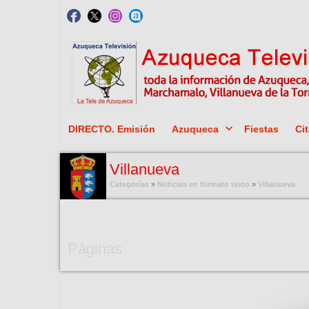
DIRECTO. Emisión
Azuqueca
Fiestas
Cit
Villanueva
Categorías
»
Noticias en formato texto
»
Villanueva
Contenido Categoría
Páginas